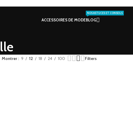
NOS ASTUCES ET CONSEILS
ACCESSOIRES DE MODE
BLOG
lle
Montrer
9
12
18
24
100
Filters