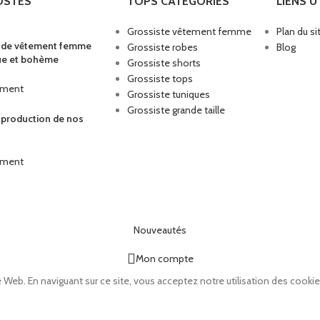
OSTES
TOPS CATÉGORIES
LIENS U
Grossiste vêtement femme
Plan du si
s de vêtement femme
Grossiste robes
Blog
ue et bohème
Grossiste shorts
Grossiste tops
mment
Grossiste tuniques
Grossiste grande taille
a production de nos
mment
Nouveautés
Mon compte
 Web. En naviguant sur ce site, vous acceptez notre utilisation des cookie