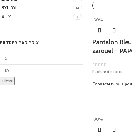
3XL
3XL
14
XL
XL
3
-30%
Pantalon Bleu 
FILTRER PAR PRIX
sarouel – PA
Rupture de stock
Filtrer
Connectez-vous pour 
-30%