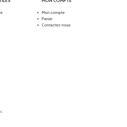
TILES
MON COMPTE
te
Mon compte
Panier
Contactez-nous
s.