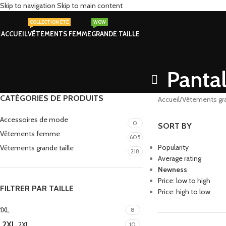
Skip to navigation
Skip to main content
COLLECTION ÉTÉ
WOW
ACCUEIL
VÊTEMENTS FEMME
GRANDE TAILLE
Pantal
CATÉGORIES DE PRODUITS
Accueil
/
Vêtements gra
Accessoires de mode
0
SORT BY
Vêtements femme
605
Popularity
Vêtements grande taille
218
Average rating
Newness
Price: low to high
FILTRER PAR TAILLE
Price: high to low
1XL
8
2XL
2XL
10