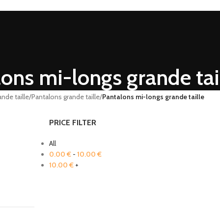
ons mi-longs grande tai
nde taille
/
Pantalons grande taille
/
Pantalons mi-longs grande taille
PRICE FILTER
All
0.00
€
-
10.00
€
10.00
€
+