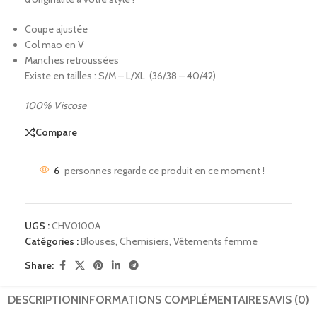
Coupe ajustée
Col mao en V
Manches retroussées
Existe en tailles : S/M – L/XL (36/38 – 40/42)
100% Viscose
Compare
6
personnes regarde ce produit en ce moment !
UGS :
CHV0100A
Catégories :
Blouses
,
Chemisiers
,
Vêtements femme
Share:
DESCRIPTION
INFORMATIONS COMPLÉMENTAIRES
AVIS (0)