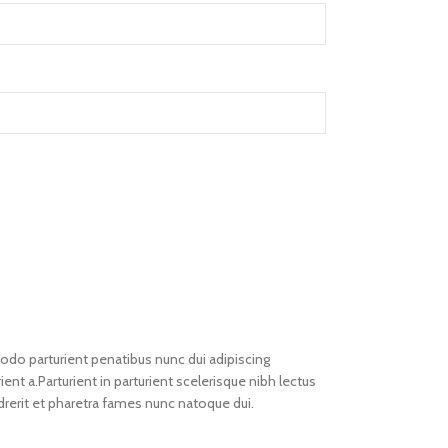
o parturient penatibus nunc dui adipiscing
ent a.Parturient in parturient scelerisque nibh lectus
rerit et pharetra fames nunc natoque dui.