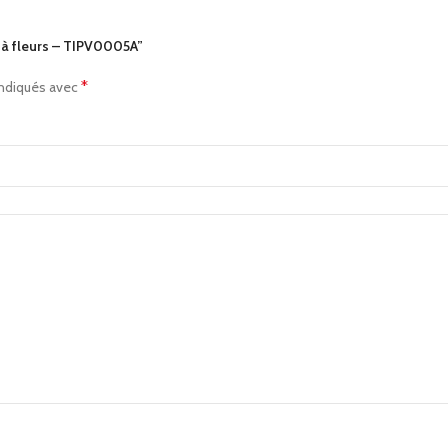
e à fleurs – TIPV0005A”
*
indiqués avec