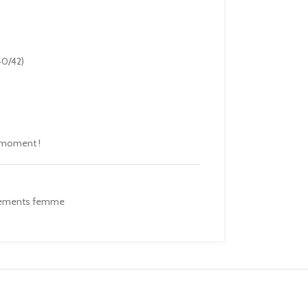
40/42)
 moment !
ements femme