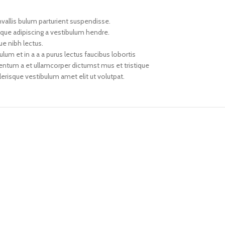
vallis bulum parturient suspendisse.
oque adipiscing a vestibulum hendre.
ue nibh lectus.
um et in a a a purus lectus faucibus lobortis
mentum a et ullamcorper dictumst mus et tristique
risque vestibulum amet elit ut volutpat.