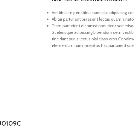
Vestibulum penatibus nunc dui adipiscing con
Abitur parturient praesent lectus quam a nat
Diam parturient dictumst parturient scelerisq
Scelerisque adipiscing bibendum sem vestibul
tincidunt purus lectus nisl class eros.Condi
elementum nam inceptos hac parturient scele
CJU0109C