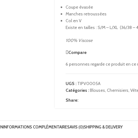
Coupe évasée
Manches retroussées
Col en V
Existe en tailles : S/M – L/XL (36/38 – 
100% Viscose
Compare
6
personnes regarde ce produit en ce
UGS :
TIPV0005A
Catégories :
Blouses
,
Chemisiers
,
Vêt
Share:
ON
INFORMATIONS COMPLÉMENTAIRES
AVIS (0)
SHIPPING & DELIVERY