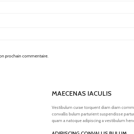
mon prochain commentaire.
MAECENAS IACULIS
Vestibulum curae torquent diam diam commod
convallis bulum parturient suspendisse parturi
quam a natoque adipiscing a vestibulum hend
ADIPISCING CONVALLIS BULUM