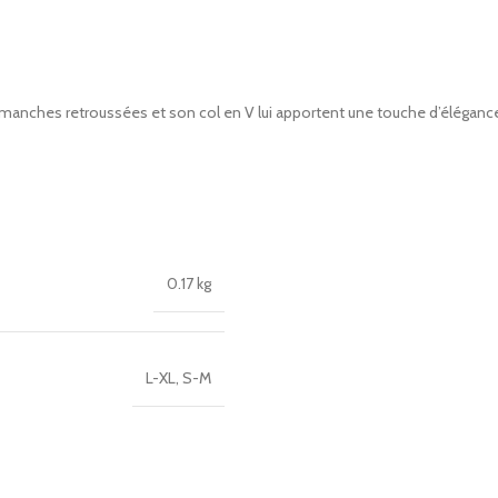
Ses manches retroussées et son col en V lui apportent une touche d’éléganc
0.17 kg
L-XL
,
S-M