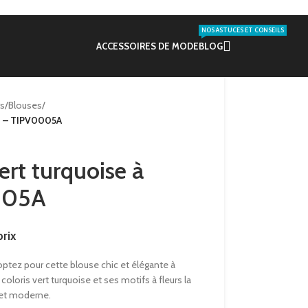
NOS ASTUCES ET CONSEILS
ACCESSOIRES DE MODE
BLOG
s
/
Blouses
/
rs – TIPV0005A
ert turquoise à
005A
rix
optez pour cette blouse chic et élégante à
oloris vert turquoise et ses motifs à fleurs la
 et moderne.