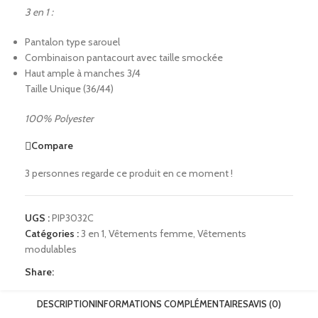
3 en 1 :
Pantalon type sarouel
Combinaison pantacourt avec taille smockée
Haut ample à manches 3/4
Taille Unique (36/44)
100% Polyester
Compare
3
personnes regarde ce produit en ce moment !
UGS :
PIP3032C
Catégories :
3 en 1
,
Vêtements femme
,
Vêtements
modulables
Share:
DESCRIPTION
INFORMATIONS COMPLÉMENTAIRES
AVIS (0)