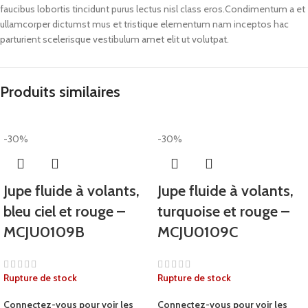
faucibus lobortis tincidunt purus lectus nisl class eros.Condimentum a et
ullamcorper dictumst mus et tristique elementum nam inceptos hac
parturient scelerisque vestibulum amet elit ut volutpat.
Produits similaires
-30%
-30%
Jupe fluide à volants,
Jupe fluide à volants,
bleu ciel et rouge –
turquoise et rouge –
MCJU0109B
MCJU0109C
Rupture de stock
Rupture de stock
Connectez-vous pour voir les
Connectez-vous pour voir les