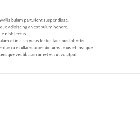
vallis bulum parturient suspendisse.
oque adipiscing a vestibulum hendre.
ue nibh lectus.
um et in a a a purus lectus faucibus lobortis
mentum a et ullamcorper dictumst mus et tristique
risque vestibulum amet elit ut volutpat.