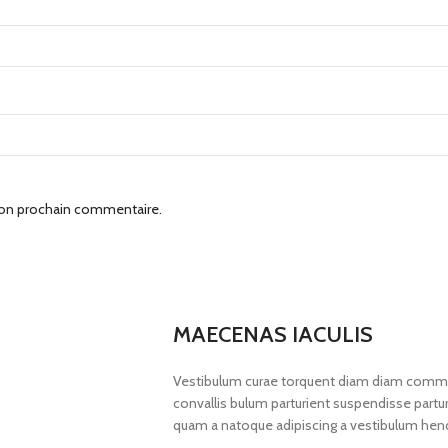
mon prochain commentaire.
MAECENAS IACULIS
Vestibulum curae torquent diam diam commod
convallis bulum parturient suspendisse parturi
quam a natoque adipiscing a vestibulum hend