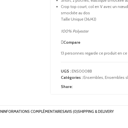
Short, 2 poches, élastique smockée a
Crop top court, col en V avec un nœud,
smockée au dos
Taille Unique (36/42)
100% Polyester
Compare
13
personnes regarde ce produit en c
UGS :
ENS0008B
Catégories :
Ensembles
,
Ensembles s
Share:
ON
INFORMATIONS COMPLÉMENTAIRES
AVIS (0)
SHIPPING & DELIVERY