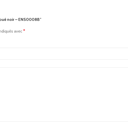
p noué noir – ENS0008B”
*
indiqués avec