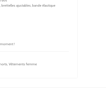
u dos
 brettelles ajustables, bande élastique
e moment !
horts
,
Vêtements femme