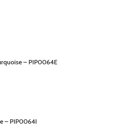
turquoise – PIP0064E
he – PIP0064I