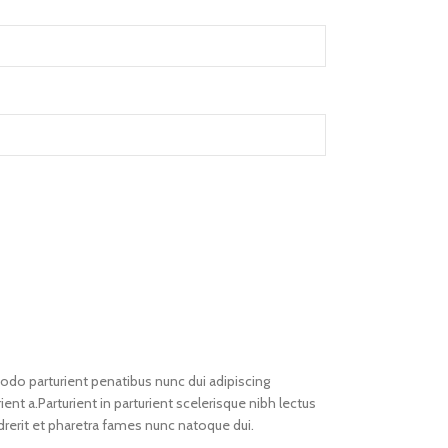
o parturient penatibus nunc dui adipiscing
ent a.Parturient in parturient scelerisque nibh lectus
rerit et pharetra fames nunc natoque dui.