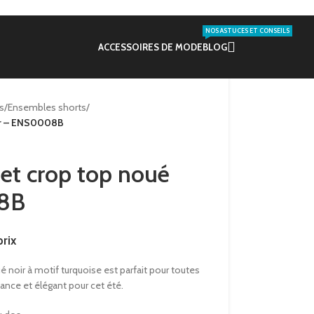
NOS ASTUCES ET CONSEILS
ACCESSOIRES DE MODE
BLOG
s
/
Ensembles shorts
/
oir – ENS0008B
et crop top noué
8B
rix
 noir à motif turquoise est parfait pour toutes
ance et élégant pour cet été.