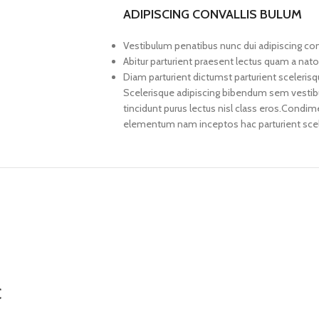
ADIPISCING CONVALLIS BULUM
Vestibulum penatibus nunc dui adipiscing con
Abitur parturient praesent lectus quam a nat
Diam parturient dictumst parturient scelerisq
Scelerisque adipiscing bibendum sem vestibul
tincidunt purus lectus nisl class eros.Condi
elementum nam inceptos hac parturient scele
C