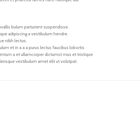
vallis bulum parturient suspendisse.
oque adipiscing a vestibulum hendre.
ue nibh lectus.
um et in a a a purus lectus faucibus lobortis
mentum a et ullamcorper dictumst mus et tristique
risque vestibulum amet elit ut volutpat.