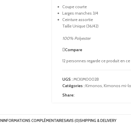
Coupe courte
Larges manches 3/4
Ceinture assortie
Taille Unique (36/42)
100% Polyester
Compare
12
personnes regarde ce produit en c
UGS :
MCKIM0002B
Catégories :
Kimonos
,
Kimonos mi-l
Share:
ON
INFORMATIONS COMPLÉMENTAIRES
AVIS (0)
SHIPPING & DELIVERY