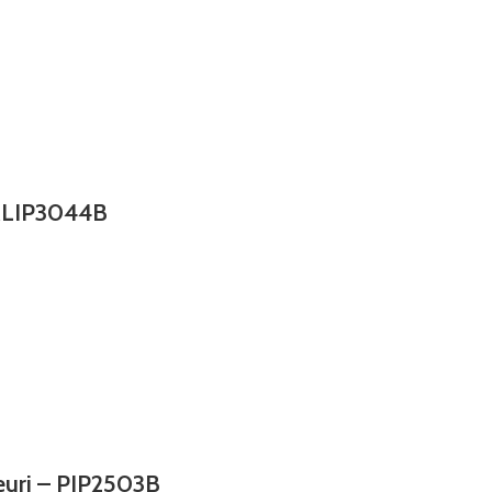
 RLIP3044B
euri – PIP2503B