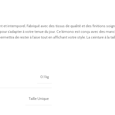
et intemporel. Fabriqué avec des tissus de qualité et des finitions soign
s pour s’adapter à votre tenue du jour. Ce kimono est conçu avec des manc
ettra de rester à l’aise tout en affichant votre style. La ceinture à la tai
0.1 kg
Taille Unique