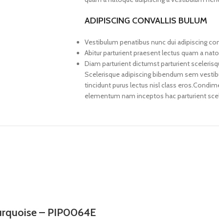
ADIPISCING CONVALLIS BULUM
Vestibulum penatibus nunc dui adipiscing con
Abitur parturient praesent lectus quam a nat
Diam parturient dictumst parturient scelerisq
Scelerisque adipiscing bibendum sem vestibul
tincidunt purus lectus nisl class eros.Condi
elementum nam inceptos hac parturient scele
turquoise – PIP0064E