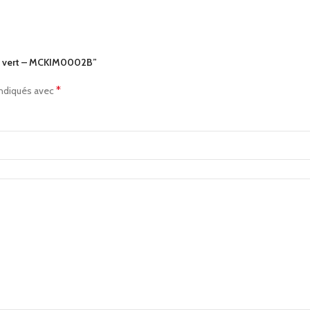
/4 vert – MCKIM0002B”
*
indiqués avec