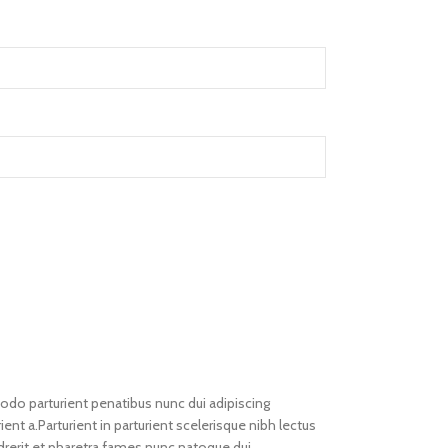
o parturient penatibus nunc dui adipiscing
ent a.Parturient in parturient scelerisque nibh lectus
rerit et pharetra fames nunc natoque dui.