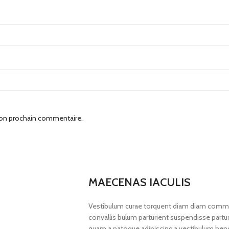
mon prochain commentaire.
MAECENAS IACULIS
Vestibulum curae torquent diam diam commod
convallis bulum parturient suspendisse parturi
quam a natoque adipiscing a vestibulum hend