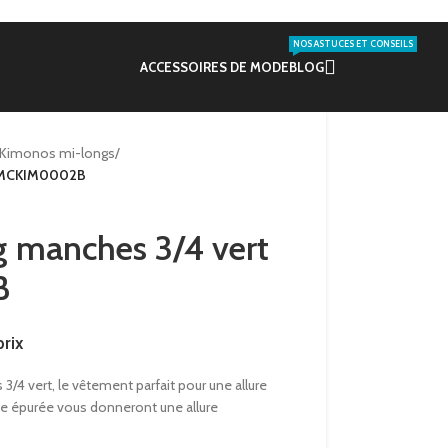
NOS ASTUCES ET CONSEILS
ACCESSOIRES DE MODE
BLOG
Kimonos mi-longs
/
– MCKIM0002B
 manches 3/4 vert
B
rix
4 vert, le vêtement parfait pour une allure
upe épurée vous donneront une allure