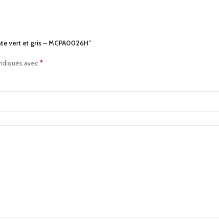
ante vert et gris – MCPA0026H”
*
indiqués avec