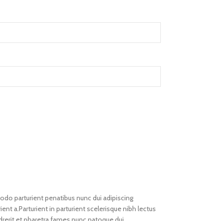
o parturient penatibus nunc dui adipiscing
ent a.Parturient in parturient scelerisque nibh lectus
rerit et pharetra fames nunc natoque dui.