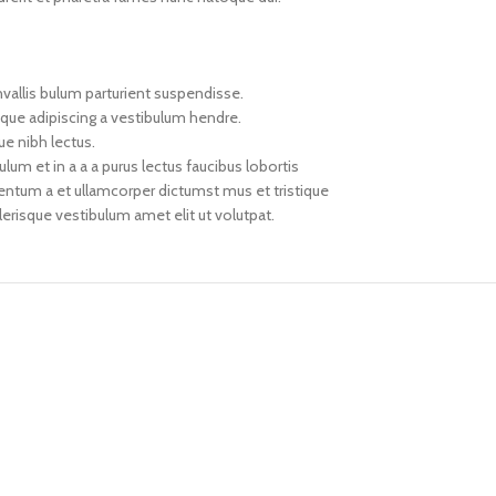
vallis bulum parturient suspendisse.
oque adipiscing a vestibulum hendre.
ue nibh lectus.
um et in a a a purus lectus faucibus lobortis
mentum a et ullamcorper dictumst mus et tristique
risque vestibulum amet elit ut volutpat.