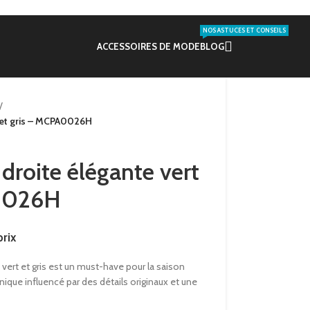
NOS ASTUCES ET CONSEILS
ACCESSOIRES DE MODE
BLOG
/
 et gris – MCPA0026H
droite élégante vert
A0026H
rix
 vert et gris est un must-have pour la saison
nique influencé par des détails originaux et une