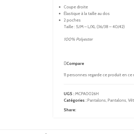
Coupe droite
Élastique à la taille au dos
2 poches
Taille : S/M – L/XL (36/38 – 40/42)
100% Polyester
Compare
11
personnes regarde ce produit en ce
UGS :
MCPA0026H
Catégories :
Pantalons
,
Pantalons
,
Vê
Share: