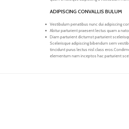
ADIPISCING CONVALLIS BULUM
Vestibulum penatibus nunc dui adipiscing con
Abitur parturient praesent lectus quam a nat
Diam parturient dictumst parturient scelerisq
Scelerisque adipiscing bibendum sem vestibul
tincidunt purus lectus nisl class eros.Condi
elementum nam inceptos hac parturient scele