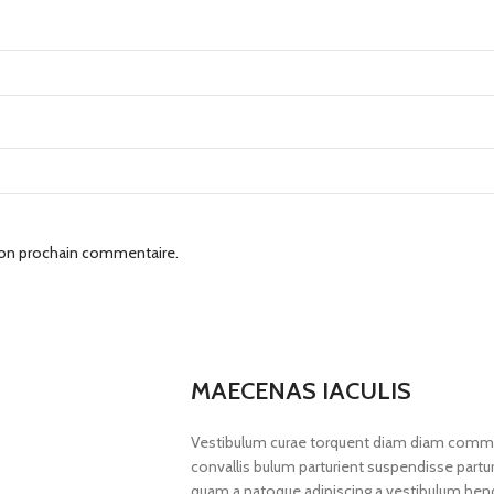
mon prochain commentaire.
MAECENAS IACULIS
Vestibulum curae torquent diam diam commod
convallis bulum parturient suspendisse parturi
quam a natoque adipiscing a vestibulum hend