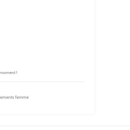
 moment !
tements femme