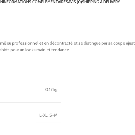
ON
INFORMATIONS COMPLÉMENTAIRES
AVIS (0)
SHIPPING & DELIVERY
en milieu professionnel et en décontracté et se distingue par sa coupe aju
hirts pour un look urbain et tendance.
0.17 kg
L-XL
,
S-M