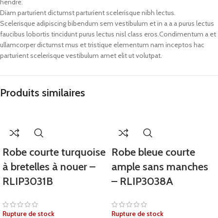
hendre.
Diam parturient dictumst parturient scelerisque nibh lectus.
Scelerisque adipiscing bibendum sem vestibulum et in a a a purus lectus
faucibus lobortis tincidunt purus lectus nisl class eros.Condimentum a et
ullamcorper dictumst mus et tristique elementum nam inceptos hac
parturient scelerisque vestibulum amet elit ut volutpat.
Produits similaires
Robe courte turquoise
Robe bleue courte
à bretelles à nouer –
ample sans manches
RLIP3031B
– RLIP3038A
Rupture de stock
Rupture de stock