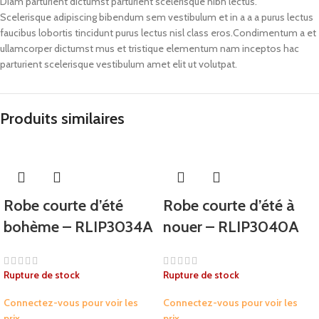
Diam parturient dictumst parturient scelerisque nibh lectus.
Scelerisque adipiscing bibendum sem vestibulum et in a a a purus lectus
faucibus lobortis tincidunt purus lectus nisl class eros.Condimentum a et
ullamcorper dictumst mus et tristique elementum nam inceptos hac
parturient scelerisque vestibulum amet elit ut volutpat.
Produits similaires
Robe courte d’été
Robe courte d’été à
bohème – RLIP3034A
nouer – RLIP3040A
Rupture de stock
Rupture de stock
Connectez-vous pour voir les
Connectez-vous pour voir les
prix
prix