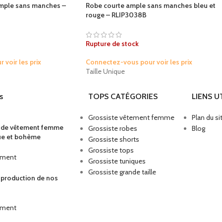
mple sans manches –
Robe courte ample sans manches bleu et
rouge – RLIP3038B
Rupture de stock
voir les prix
Connectez-vous pour voir les prix
Taille Unique
s
TOPS CATÉGORIES
LIENS U
Grossiste vêtement femme
Plan du si
s de vêtement femme
Grossiste robes
Blog
ue et bohème
Grossiste shorts
Grossiste tops
mment
Grossiste tuniques
Grossiste grande taille
a production de nos
mment