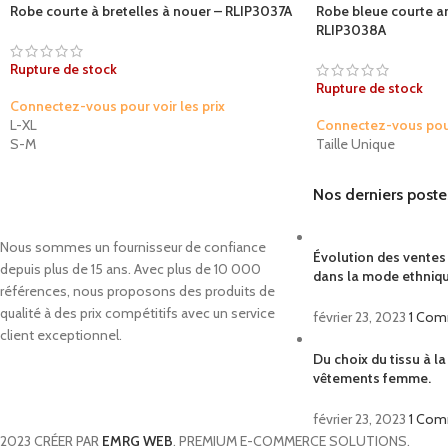
Robe courte à bretelles à nouer – RLIP3037A
Robe bleue courte a
RLIP3038A
Rupture de stock
Rupture de stock
Connectez-vous pour voir les prix
L-XL
Connectez-vous pour 
S-M
Taille Unique
Nos derniers poste
Nous sommes un fournisseur de confiance
Évolution des vente
depuis plus de 15 ans. Avec plus de 10 000
dans la mode ethniq
références, nous proposons des produits de
qualité à des prix compétitifs avec un service
février 23, 2023
1 Co
client exceptionnel.
Du choix du tissu à l
vêtements femme.
février 23, 2023
1 Co
2023 CRÉER PAR
EMRG WEB
. PREMIUM E-COMMERCE SOLUTIONS.