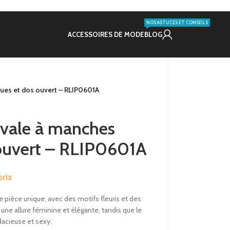
NOS ASTUCES ET CONSEILS
ACCESSOIRES DE MODE
BLOG
ues et dos ouvert – RLIP0601A
ivale à manches
 ouvert – RLIP0601A
rix
 pièce unique, avec des motifs fleuris et des
e allure féminine et élégante, tandis que le
dacieuse et sexy.