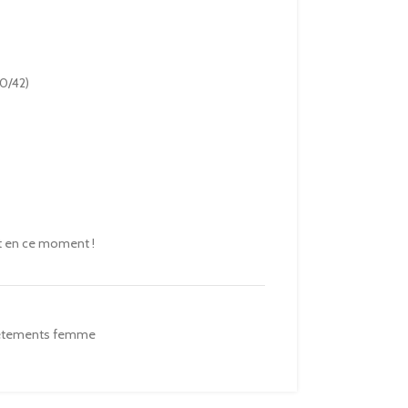
40/42)
t en ce moment !
êtements femme