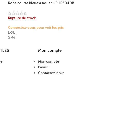
Robe courte bleue à nouer – RLIP3040B
Petite Robe ampl
Rupture de stock
Rupture de stock
Connectez-vous pour voir les prix
Connectez-vous po
L-XL
L-XL
S-M
S-M
TILES
Mon compte
te
Mon compte
Panier
Contactez-nous