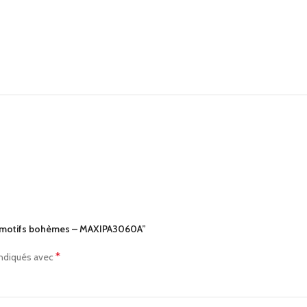
e à motifs bohèmes – MAXIPA3060A”
*
indiqués avec