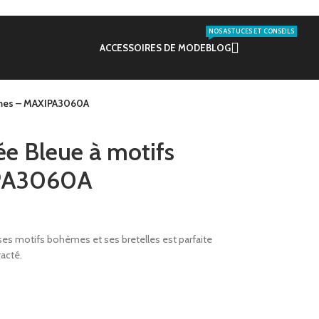
NOS ASTUCES ET CONSEILS
ACCESSOIRES DE MODE
BLOG
èmes – MAXIPA3060A
ée Bleue à motifs
PA3060A
ses motifs bohèmes et ses bretelles est parfaite
racté.