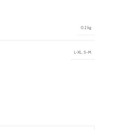
0.2 kg
L-XL
,
S-M