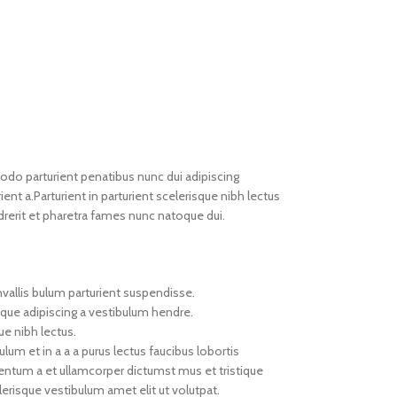
o parturient penatibus nunc dui adipiscing
ent a.Parturient in parturient scelerisque nibh lectus
rerit et pharetra fames nunc natoque dui.
vallis bulum parturient suspendisse.
oque adipiscing a vestibulum hendre.
ue nibh lectus.
um et in a a a purus lectus faucibus lobortis
mentum a et ullamcorper dictumst mus et tristique
risque vestibulum amet elit ut volutpat.