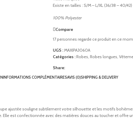
Existe en tailles : S/M – L/XL (36/38 – 40/42)
100% Polyester
Compare
17
personnes regarde ce produit en ce mom
UGS :
MAXIPA3060A
Catégories :
Robes
,
Robes longues
,
Vêtem
Share:
ON
INFORMATIONS COMPLÉMENTAIRES
AVIS (0)
SHIPPING & DELIVERY
 coupe ajustée souligne subtilement votre silhouette et les motifs bohème
nine. Elle est confectionnée avec des matières douces au toucher et offr