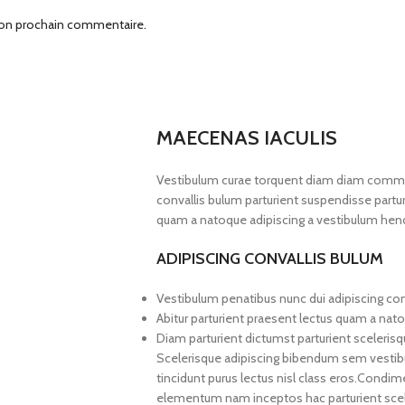
mon prochain commentaire.
MAECENAS IACULIS
Vestibulum curae torquent diam diam commod
convallis bulum parturient suspendisse parturi
quam a natoque adipiscing a vestibulum hend
ADIPISCING CONVALLIS BULUM
Vestibulum penatibus nunc dui adipiscing con
Abitur parturient praesent lectus quam a nat
Diam parturient dictumst parturient scelerisq
Scelerisque adipiscing bibendum sem vestibul
tincidunt purus lectus nisl class eros.Condi
elementum nam inceptos hac parturient scele