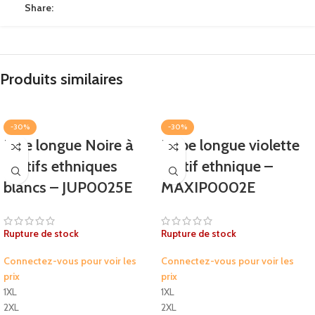
Share:
Produits similaires
-30%
-30%
Jupe longue Noire à
Robe longue violette
motifs ethniques
motif ethnique –
blancs – JUP0025E
MAXIP0002E
Rupture de stock
Rupture de stock
Connectez-vous pour voir les
Connectez-vous pour voir les
prix
prix
1XL
1XL
2XL
2XL