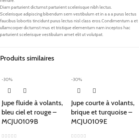
hendre.
Diam parturient dictumst parturient scelerisque nibh lectus.
Scelerisque adipiscing bibendum sem vestibulum et in a a a purus lectus
faucibus lobortis tincidunt purus lectus nisl class eros.Condimentum a et
ullamcorper dictumst mus et tristique elementum nam inceptos hac
parturient scelerisque vestibulum amet elit ut volutpat.
Produits similaires
-30%
-30%
Jupe fluide à volants,
Jupe courte à volants,
bleu ciel et rouge –
brique et turquoise –
MCJU0109B
MCJU0109E