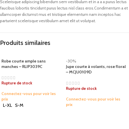
Scelerisque adipiscing bibendum sem vestibulum et in a a a purus lectus
faucibus lobortis tincidunt purus lectus nisl class eros.Condimentum a et
ullamcorper dictumst mus et tristique elementum nam inceptos hac
parturient scelerisque vestibulum amet elit ut volutpat.
Produits similaires
Robe courte ample sans
-30%
manches – RLIP3039C
Jupe courte à volants, rose floral
– MCJU0109D
Rupture de stock
Rupture de stock
Connectez-vous pour voir les
prix
Connectez-vous pour voir les
prix
L-XL
S-M