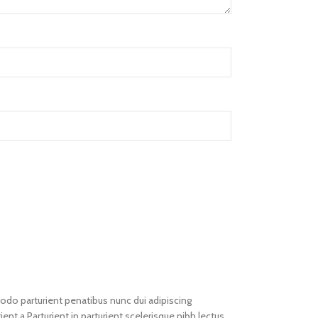
o parturient penatibus nunc dui adipiscing
ent a.Parturient in parturient scelerisque nibh lectus