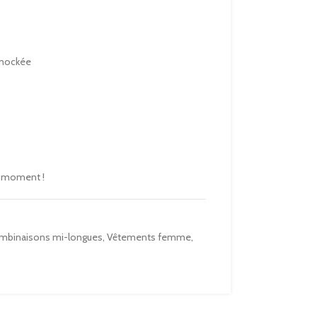
smockée
e moment !
mbinaisons mi-longues
,
Vêtements femme
,