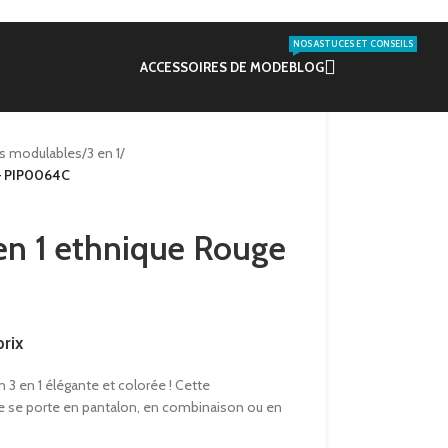
NOS ASTUCES ET CONSEILS
ACCESSOIRES DE MODE
BLOG
s modulables
/
3 en 1
/
 – PIP0064C
en 1 ethnique Rouge
rix
3 en 1 élégante et colorée ! Cette
e se porte en pantalon, en combinaison ou en