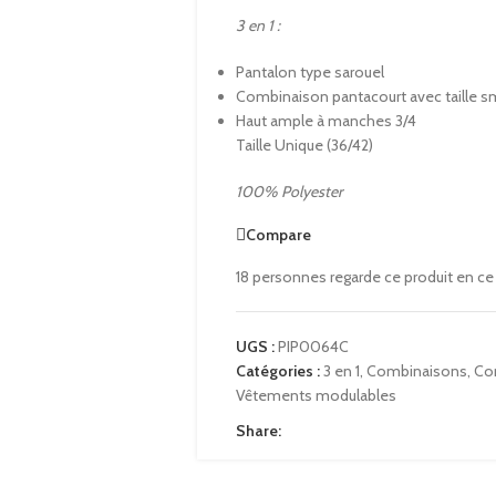
3 en 1 :
Pantalon type sarouel
Combinaison pantacourt avec taille 
Haut ample à manches 3/4
Taille Unique (36/42)
100% Polyester
Compare
18
personnes regarde ce produit en c
UGS :
PIP0064C
Catégories :
3 en 1
,
Combinaisons
,
Co
Vêtements modulables
Share: