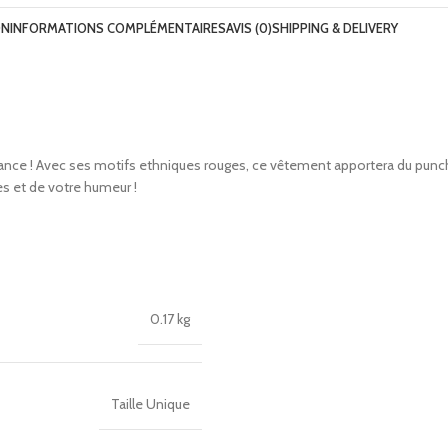
ON
INFORMATIONS COMPLÉMENTAIRES
AVIS (0)
SHIPPING & DELIVERY
nce ! Avec ses motifs ethniques rouges, ce vêtement apportera du punch 
s et de votre humeur !
0.17 kg
Taille Unique