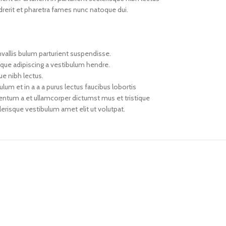
rerit et pharetra fames nunc natoque dui.
vallis bulum parturient suspendisse.
oque adipiscing a vestibulum hendre.
ue nibh lectus.
um et in a a a purus lectus faucibus lobortis
mentum a et ullamcorper dictumst mus et tristique
risque vestibulum amet elit ut volutpat.