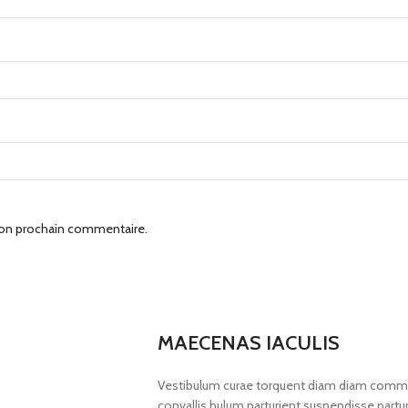
mon prochain commentaire.
MAECENAS IACULIS
Vestibulum curae torquent diam diam commod
convallis bulum parturient suspendisse parturi