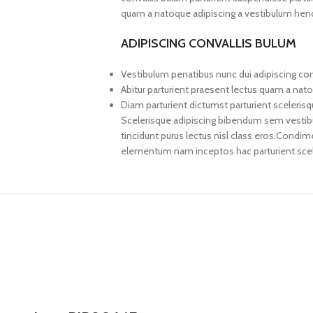
quam a natoque adipiscing a vestibulum hend
ADIPISCING CONVALLIS BULUM
Vestibulum penatibus nunc dui adipiscing con
Abitur parturient praesent lectus quam a nat
Diam parturient dictumst parturient scelerisq
Scelerisque adipiscing bibendum sem vestibul
tincidunt purus lectus nisl class eros.Condi
elementum nam inceptos hac parturient scele