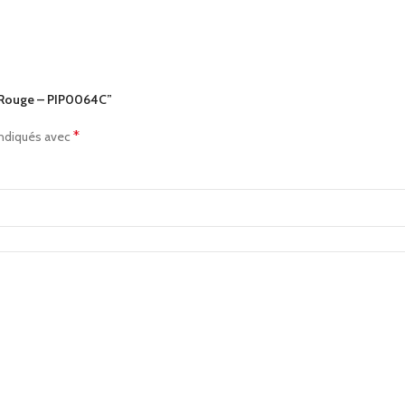
ue Rouge – PIP0064C”
*
indiqués avec