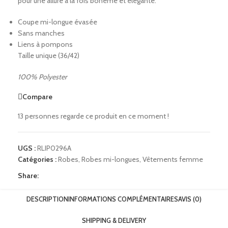
pour une allure à la fois bohème et élégante.
Coupe mi-longue évasée
Sans manches
Liens à pompons
Taille unique (36/42)
100% Polyester
Compare
13
personnes regarde ce produit en ce moment !
UGS :
RLIP0296A
Catégories :
Robes
,
Robes mi-longues
,
Vêtements femme
Share:
DESCRIPTION
INFORMATIONS COMPLÉMENTAIRES
AVIS (0)
SHIPPING & DELIVERY