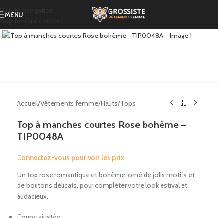
Skip to navigation
MENU
Skip to main content
Click to enlarge
Accueil
/
Vêtements femme
/
Hauts
/
Tops
Top à manches courtes Rose bohème –
TIP0048A
Connectez-vous pour voir les prix
Un top rose romantique et bohème, orné de jolis motifs et
de boutons délicats, pour compléter votre look estival et
audacieux.
Coupe ajustée