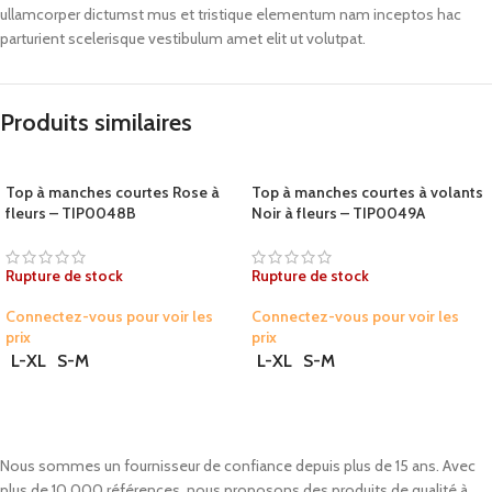
ullamcorper dictumst mus et tristique elementum nam inceptos hac
parturient scelerisque vestibulum amet elit ut volutpat.
Produits similaires
Top à manches courtes Rose à
Top à manches courtes à volants
fleurs – TIP0048B
Noir à fleurs – TIP0049A
Rupture de stock
Rupture de stock
Connectez-vous pour voir les
Connectez-vous pour voir les
prix
prix
L-XL
S-M
L-XL
S-M
Nous sommes un fournisseur de confiance depuis plus de 15 ans. Avec
plus de 10 000 références, nous proposons des produits de qualité à