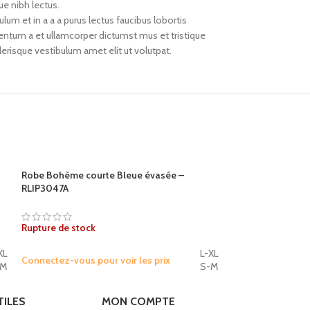
ue nibh lectus.
um et in a a a purus lectus faucibus lobortis
mentum a et ullamcorper dictumst mus et tristique
risque vestibulum amet elit ut volutpat.
Robe Bohème courte Bleue évasée –
-30%
RLIP3047A
Jupe ou robe 2en
Rupture de stock
Rupture de stock
XL
L-XL
Connectez-vous po
Connectez-vous pour voir les prix
-M
S-M
Taille Unique
TILES
MON COMPTE