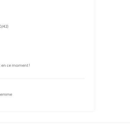
40/42)
t en ce moment !
 femme