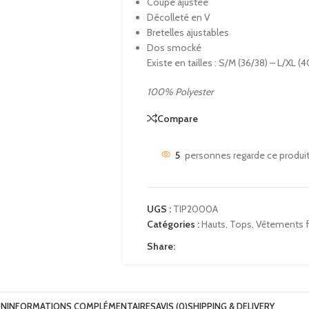
Coupe ajustée
Décolleté en V
Bretelles ajustables
Dos smocké
Existe en tailles : S/M (36/38) – L/XL (
100% Polyester
Compare
5
personnes regarde ce produi
UGS :
TIP2000A
Catégories :
Hauts
,
Tops
,
Vêtements
Share:
ON
INFORMATIONS COMPLÉMENTAIRES
AVIS (0)
SHIPPING & DELIVERY