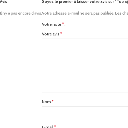
Avis
Soyez le premier à laisser votre avis sur “Top 
Il n’y a pas encore d’avis.
Votre adresse e-mail ne sera pas publiée.
Les ch
*
Votre note
*
Votre avis
*
Nom
*
E-mail