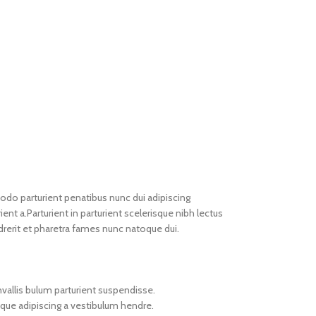
o parturient penatibus nunc dui adipiscing
ent a.Parturient in parturient scelerisque nibh lectus
rerit et pharetra fames nunc natoque dui.
vallis bulum parturient suspendisse.
oque adipiscing a vestibulum hendre.