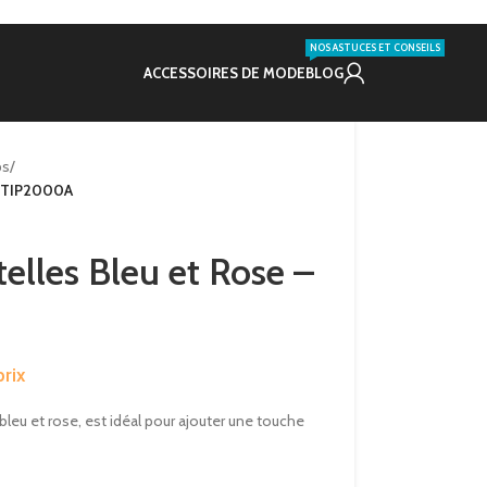
NOS ASTUCES ET CONSEILS
ACCESSOIRES DE MODE
BLOG
ps
/
 – TIP2000A
telles Bleu et Rose –
rix
 bleu et rose, est idéal pour ajouter une touche