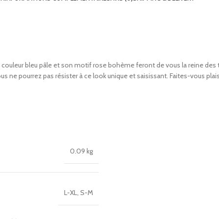
 Sa couleur bleu pâle et son motif rose bohème feront de vous la reine des
ous ne pourrez pas résister à ce look unique et saisissant. Faites-vous plai
0.09 kg
L-XL
,
S-M