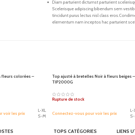
Diam parturient dictumst parturient scelerisq
Scelerisque adipiscing bibendum sem vestibul
tincidunt purus lectus nisl class eros.Condi
elementum nam inceptos hac parturient scele
 fleurs colorées –
Top ajusté à bretelles Noir à fleurs beiges –
TIP2000G
Rupture de stock
L-XL
L-
voir les prix
Connectez-vous pour voir les prix
S-M
S
OSTES
TOPS CATÉGORIES
LIENS U