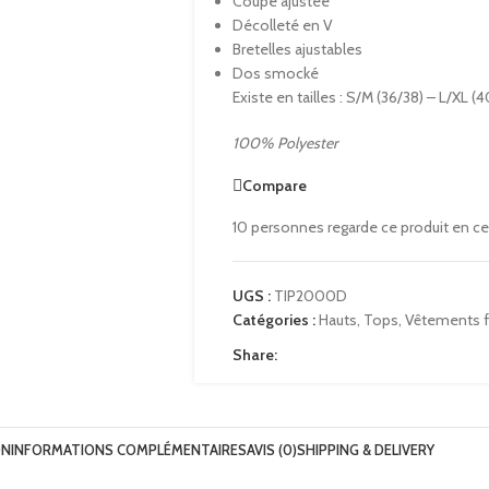
Coupe ajustée
Décolleté en V
Bretelles ajustables
Dos smocké
Existe en tailles : S/M (36/38) – L/XL (
100% Polyester
Compare
10
personnes regarde ce produit en c
UGS :
TIP2000D
Catégories :
Hauts
,
Tops
,
Vêtements
Share:
ON
INFORMATIONS COMPLÉMENTAIRES
AVIS (0)
SHIPPING & DELIVERY