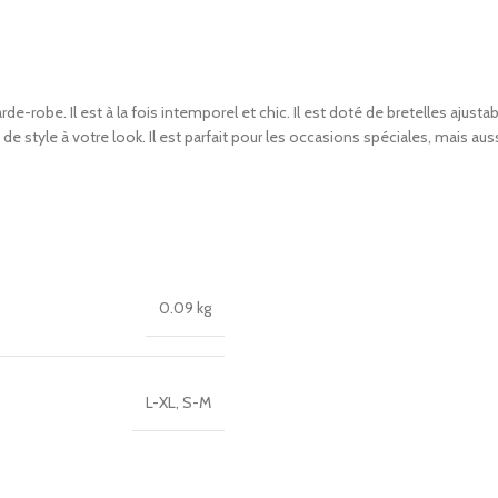
-robe. Il est à la fois intemporel et chic. Il est doté de bretelles ajustabl
 style à votre look. Il est parfait pour les occasions spéciales, mais au
0.09 kg
L-XL
,
S-M