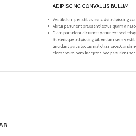
ADIPISCING CONVALLIS BULUM
Vestibulum penatibus nunc dui adipiscing con
Abitur parturient praesent lectus quam a nat
Diam parturient dictumst parturient scelerisq
Scelerisque adipiscing bibendum sem vestibul
tincidunt purus lectus nisl class eros.Condi
elementum nam inceptos hac parturient scele
48B