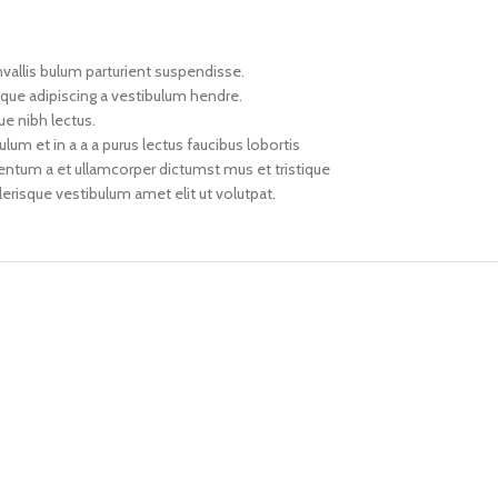
vallis bulum parturient suspendisse.
oque adipiscing a vestibulum hendre.
ue nibh lectus.
um et in a a a purus lectus faucibus lobortis
mentum a et ullamcorper dictumst mus et tristique
risque vestibulum amet elit ut volutpat.