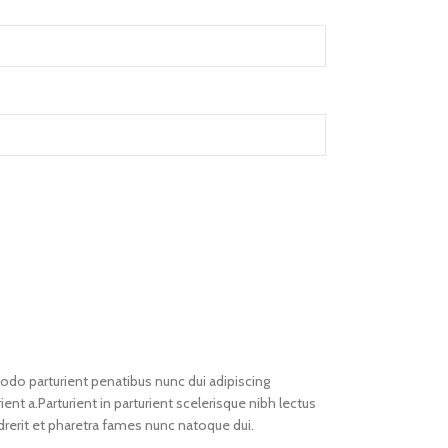
o parturient penatibus nunc dui adipiscing
ent a.Parturient in parturient scelerisque nibh lectus
rerit et pharetra fames nunc natoque dui.