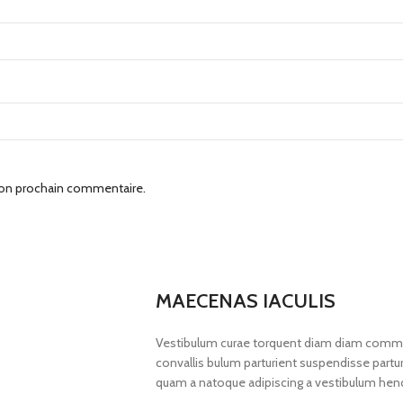
mon prochain commentaire.
MAECENAS IACULIS
Vestibulum curae torquent diam diam commod
convallis bulum parturient suspendisse parturi
quam a natoque adipiscing a vestibulum hend