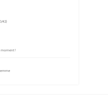
40/42)
e moment !
 femme