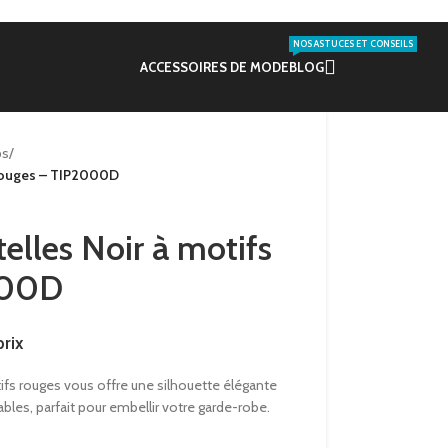
NOS ASTUCES ET CONSEILS
ACCESSOIRES DE MODE
BLOG
ps
/
s rouges – TIP2000D
telles Noir à motifs
000D
rix
ifs rouges vous offre une silhouette élégante
ables, parfait pour embellir votre garde-robe.